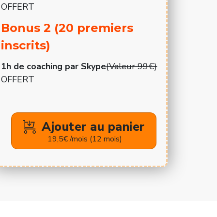
OFFERT
Bonus 2 (20 premiers
inscrits)
1h de coaching par Skype
(Valeur 99€)
OFFERT
Ajouter au panier
19,5€ /mois (12 mois)