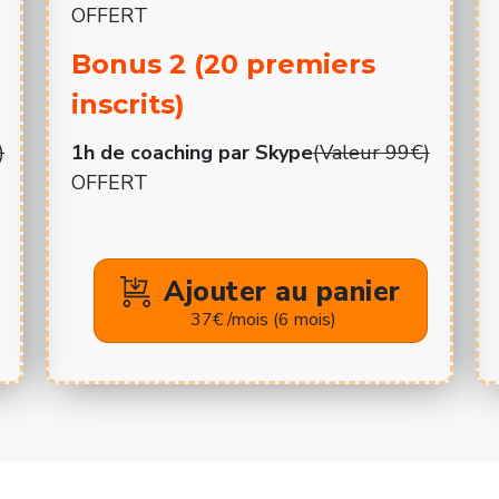
OFFERT
Bonus 2 (20 premiers
inscrits)
)
1h de coaching par Skype
(Valeur 99€)
OFFERT
Ajouter au panier
37€ /mois (6 mois)