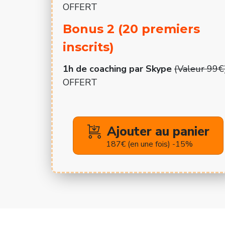
OFFERT
Bonus 2 (20 premiers
inscrits)
1h de coaching par Skype
(Valeur 99€
OFFERT
Ajouter au panier
187€ (en une fois) -15%