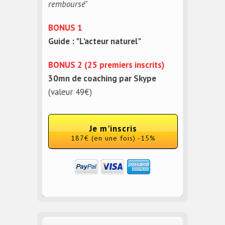
remboursé"
BONUS 1
Guide : "L'acteur naturel"
BONUS 2 (25 premiers inscrits)
30mn de coaching par Skype
(valeur 49€)
Je m'inscris
187€ (en une fois) -15%