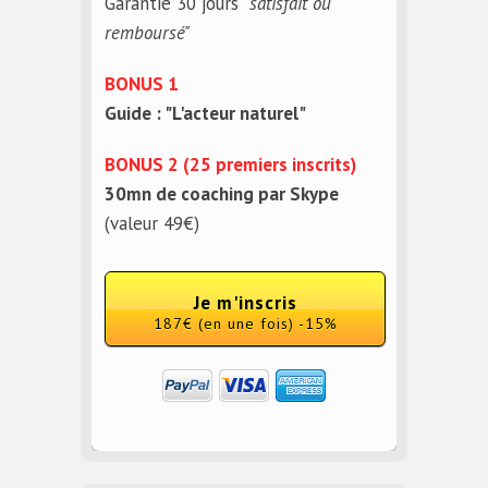
Garantie 30 jours
"satisfait ou
remboursé"
BONUS 1
Guide : "L'acteur naturel"
BONUS 2 (25 premiers inscrits)
30mn de coaching par Skype
(valeur 49€)
Je m'inscris
187€ (en une fois) -15%