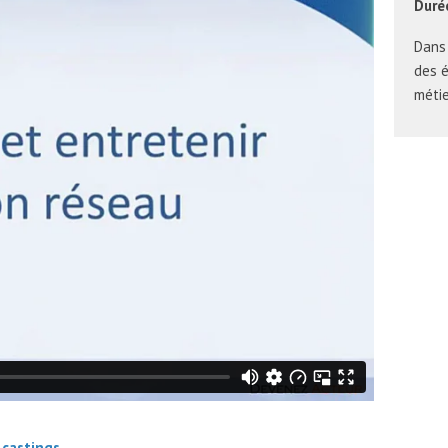
Durée
Dans
des é
métie
 castings